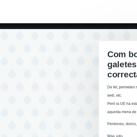
Com boi
galetes
correc
De fet, permeten r
web, etc.
Però la UE ha est
aquesta mena de 
Perdoneu, doncs, 
Más info