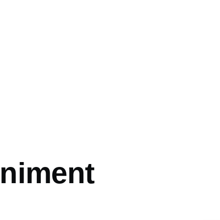
niment
ón