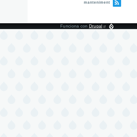
manteniment
Funciona con
Drupal