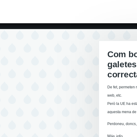
Com boi
galetes
correc
De fet, permeten r
web, etc.
Però la UE ha est
aquesta mena de 
Perdoneu, doncs, 
Más info