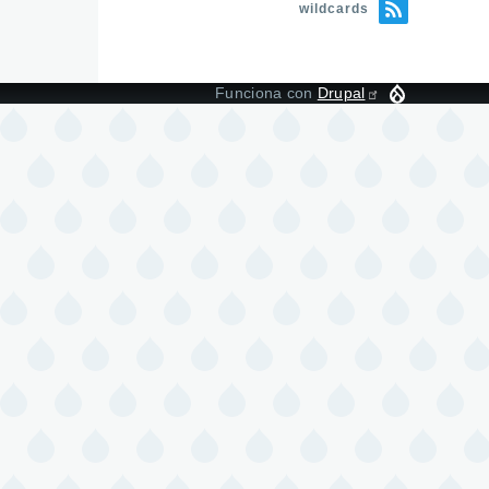
wildcards
Funciona con
Drupal