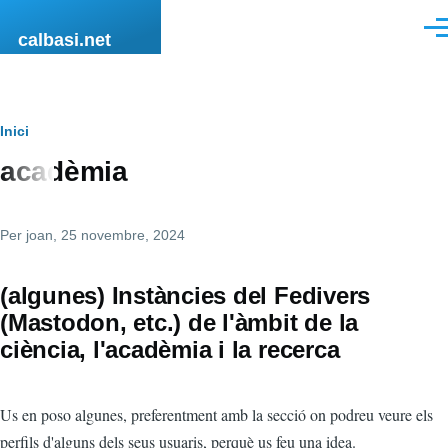
Vés al contingut
Men
calbasi.net
Fil
Inici
acadèmia
d'ariadna
Per
joan
, 25 novembre, 2024
(algunes) Instàncies del Fedivers
(Mastodon, etc.) de l'àmbit de la
ciència, l'acadèmia i la recerca
Us en poso algunes, preferentment amb la secció on podreu veure els
perfils d'alguns dels seus usuaris, perquè us feu una idea.