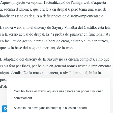
Aquest projecte va suposar l'actualització de l'antiga web d'aquesta
acadèmia d'idiomes, que era feta en drupal 6 però tenia una sèrie de
handicaps tèncics deguts a deficiències de disseny/implementació.
La nova web, amb el disseny de Sayury Villalba del Castillo, està feta
en la versió actual de drupal, la 7 i proba de guanyar en funcionalitat i
en facilitat de gestió interna (alhora de crear, editar o eliminar cursos,
que és la base del negoci i, per tant, de la web.
L'adaptació del disseny de la Sayury no és encara completa, sinó que
es va fent per fases, per bé que en general només resten d'implementar
alguns detalls. De la mateixa manera, a nivell funcional, hi ha la
possibilitat de donar-li encara més possibilitats a la web (gestió
d'ofertes, etc.).
Com boi totes les webs, aquesta usa galetes per poder funcionar
correctament
Si continueu navegant, entenem que hi esteu d'acord.
acadèmia