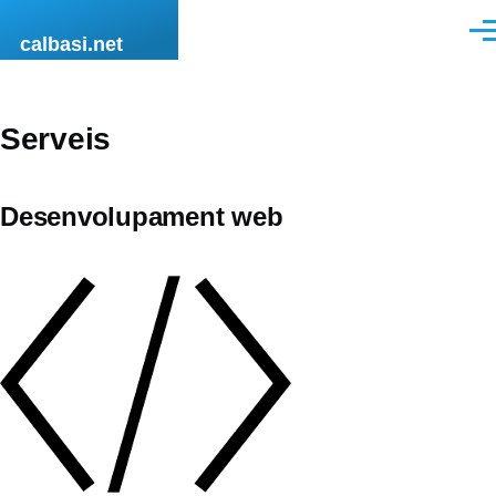
Vés al contingut
Men
calbasi.net
Serveis
Desenvolupament web