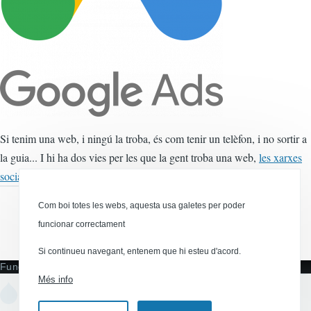
Si tenim una web, i ningú la troba, és com tenir un telèfon, i no sortir a
la guia... I hi ha dos vies per les que la gent troba una web,
les xarxes
posicionament als buscadors
socials
i el
, especialment a Google.
Com boi totes les webs, aquesta usa galetes per poder
funcionar correctament
Canal RSS
Si continueu navegant, entenem que hi esteu d'acord.
Funciona amb
Més info