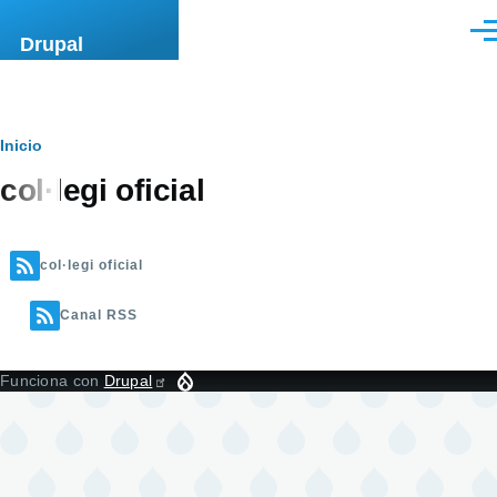
Pasar al contenido principal
Men
Drupal
Ruta
Inicio
col·legi oficial
de
navegación
col·legi oficial
Canal RSS
Funciona con
Drupal