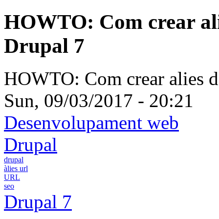
HOWTO: Com crear alie
Drupal 7
HOWTO: Com crear alies d'
Sun, 09/03/2017 - 20:21
Desenvolupament web
Drupal
drupal
àlies url
URL
seo
Drupal 7