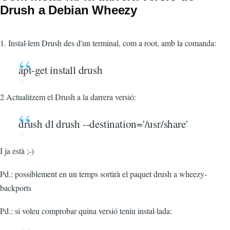
Drush a Debian Wheezy
1. Instal·lem Drush des d'un terminal, com a root, amb la comanda:
apt-get install drush
2 Actualitzem el Drush a la darrera versió:
drush dl drush --destination='/usr/share'
I ja està ;-)
Pd.: possiblement en un temps sortirà el paquet drush a wheezy-
backports
Pd.: si voleu comprobar quina versió teniu instal·lada: