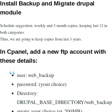
Install Backup and Migrate drupal
module
Schedule suggestion: weekly and 3 month copies, keeping last 12 in
both categories.
Thus, we are going to keep copies from last 3 years.
In Cpanel, add a new ftp account with
these details:
user: web_backup
password: (your choice)
Directory:
DRUPAL_BASE_DIRECTORY/web_backup
quote: your choice (ex 200MB)