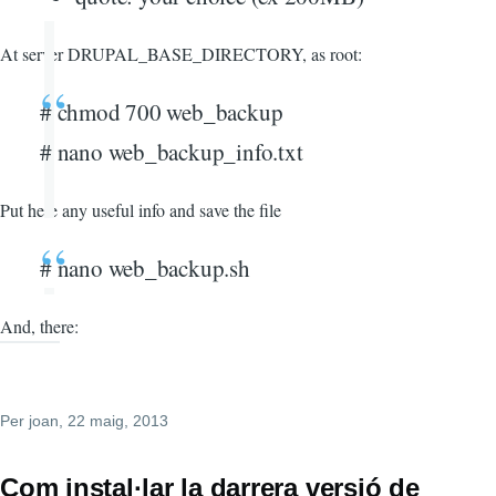
At server DRUPAL_BASE_DIRECTORY, as root:
# chmod 700 web_backup
# nano web_backup_info.txt
Put here any useful info and save the file
# nano web_backup.sh
And, there:
Per
joan
, 22 maig, 2013
Com instal·lar la darrera versió de