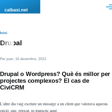
Vés al contingut
Men
calbasi.net
Fil
Inici
Drupal
d'ariadna
Per
joan
, 16 desembre, 2022
Drupal o Wordpress? Què és millor per
projectes complexos? El cas de
CiviCRM
L'altre dia vaig escriure un missatge a un client que valorava aquesta
opció, que, retocat, us transcric aquí: