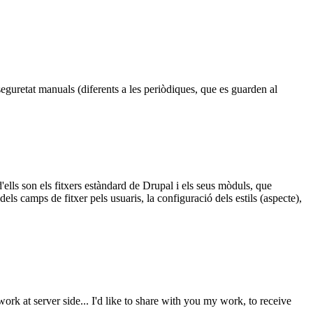
eguretat manuals (diferents a les periòdiques, que es guarden al
'ells son els fitxers estàndard de Drupal i els seus mòduls, que
els camps de fitxer pels usuaris, la configuració dels estils (aspecte),
k at server side... I'd like to share with you my work, to receive