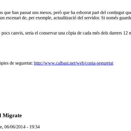
s que han passat uns mesos, però que ha esborrat part del contingut qu
n un escenari de, per exemple, actualització del servidor. Si només guar
 pocs canvis, seria el conservar una còpia de cada més dels darrers 12
òpies de seguretat:
http://www.calbasi.net/web/copia-seguretat
d Migrate
e, 06/06/2014 - 19:34