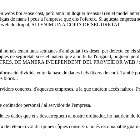
en webs boi sense cost, però amb un lloguer mensual (en el model anteri
lligats de mans i peus a l'empresa que ens l'ofereix. Si aquesta empresa 
mb una web de drupal, SI TENIM UNA CÒPIA DE SEGURETAT.
l només tenen unes setmanes d'antiguitat i es desen per defecte en els 
les còpies de seguretat, si és el mateix que a on hi ha l'original, 
RES, DE MANERA INDEPENDENT DEL PROVEÏDOR WEB / 
nformació dividida entre la base de dades i els fitxers de codi. També pod
s blocs...
ervidors concrets, d'aquestes empreses, a la que tindrem accés naltros.
e ordinador personal / al servidor de l'empresa.
at de les dades que ens descarreguem al nostre ordinador, ho hauriem de 
ítica de retenció vol dir quines còpies conservo: no és recomanable guarda