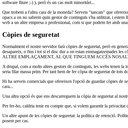
software lliure ;-) ), però és un cas molt minoritàri...
Que trobem a l'altra cara de la moneda? Serveis "tancats" que ofereix
opacs a on no sabrem quin gestor de continguts s'ha utilitzat, i estem 
web a un altre empresa o professional, com si que podem fer a
Còpies de seguretat
Normalment el nostre servidor farà còpies de seguretat, però en genera
desapareix, o fins i tot si el disc dur a on estan emmagatzemades 
ALTRE EMPLAÇAMENT, AL QUE TINGUEM ACCÉS NOSALT
A drupal, com a molts altres gestors de continguts, les webs tenen la i
seria filar massa prim. Per tant hem de fer còpia de seguretat de tots do
Hi ha serveis comercials que ofereixen l'opció de guardar còpies de s
cara...
Una altra opció és que ens descarreguem la còpia de seguretat al nostr
Per fer-ho, caldria tenir en compte que, si volem garantir la privacit
Un altre apunt de les còpies de seguretat: la política de retenció. Pol
posem per cas.