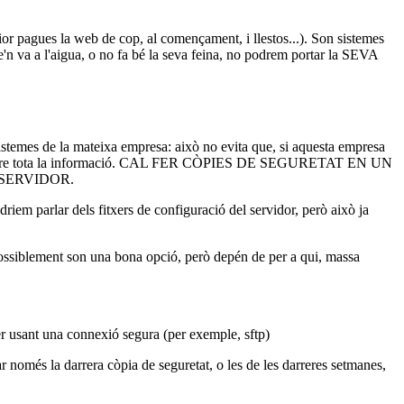
or pagues la web de cop, al començament, i llestos...). Son sistemes
se'n va a l'aigua, o no fa bé la seva feina, no podrem portar la SEVA
sistemes de la mateixa empresa: això no evita que, si aquesta empresa
poguem perdre tota la informació. CAL FER CÒPIES DE SEGURETAT EN UN
SERVIDOR.
riem parlar dels fitxers de configuració del servidor, però això ja
 Possiblement son una bona opció, però depén de per a qui, massa
fer usant una connexió segura (per exemple, sftp)
r només la darrera còpia de seguretat, o les de les darreres setmanes,