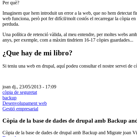
Per què?
Imaginem que hem introduit un error a la web, que no hem detectat fin
web funciona, però pot fer difícil/molt costós el recarregar la còpia e
perduda.
Una política de retenció vàlida, al meu entendre, per moltes webs amb
anys, per exemple, com a màxim tindriem 16-17 còpies guardades...
¿Que hay de mi libro?
Si teniu una web en drupal, aquí podeu consultar el nostre servei de c
joan
dj., 23/05/2013 - 17:09
còpia de seguretat
backup
Desenvolupament web
Gestió empresarial
Còpia de la base de dades de drupal amb Backup an
Còpia de la base de dades de drupal amb Backup and Migrate
joan
Vi