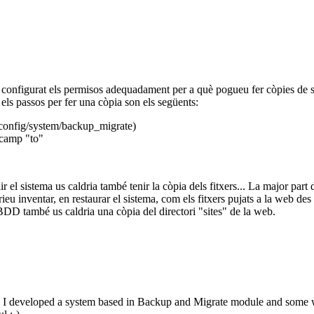
a configurat els permisos adequadament per a què pogueu fer còpies de s
 els passos per fer una còpia son els següents:
config/system/backup_migrate)
 camp "to"
el sistema us caldria també tenir la còpia dels fitxers... La major part d
eu inventar, en restaurar el sistema, com els fitxers pujats a la web des d
BBDD també us caldria una còpia del directori "sites" de la web.
y. I developed a system based in Backup and Migrate module and some wor