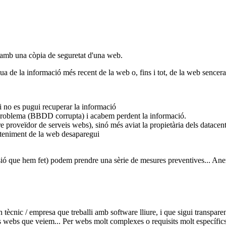
 amb una còpia de seguretat d'una web.
a de la informació més recent de la web o, fins i tot, de la web sencera
 i no es pugui recuperar la informació
n problema (BBDD corrupta) i acabem perdent la informació.
 proveïdor de serveis webs), sinó més aviat la propietària dels datacente
anteniment de la web desaparegui
versió que hem fet) podem prendre una sèrie de mesures preventives... A
n tècnic / empresa que treballi amb software lliure, i que sigui transpare
 webs que veiem... Per webs molt complexes o requisits molt específics