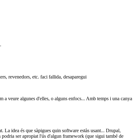
.
rs, revenedors, etc. faci fallida, desaparegui
nem a veure algunes d'elles, o alguns enfocs... Amb temps i una canya
nt. La idea és que sàpigues quin software estàs usant... Drupal,
 podria ser apropiat l'ús d'algun framework (que sigui també de