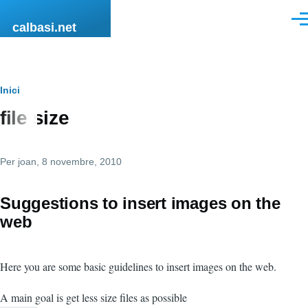
Vés al contingut
Men
calbasi.net
Fil
Inici
file size
d'ariadna
Per
joan
, 8 novembre, 2010
Suggestions to insert images on the
web
Here you are some basic guidelines to insert images on the web.
A main goal is get less size files as possible