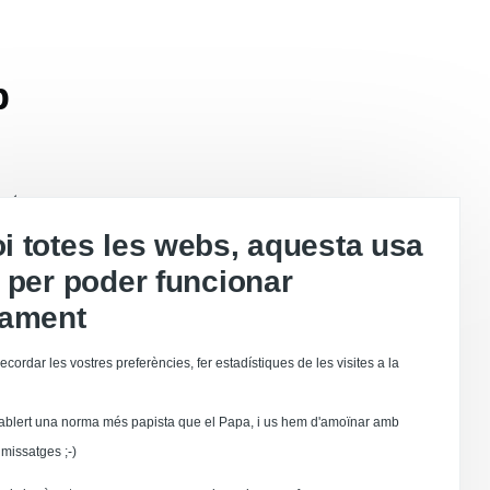
b
meten
es cde
 totes les webs, aquesta usa
l·lar
 per poder funcionar
tament
ecordar les vostres preferències, fer estadístiques de les visites a la
és estès.
ablert una norma més papista que el Papa, i us hem d'amoïnar amb
s "lliures".
missatges ;-)