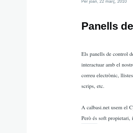
Per
joan
, 22 març, 2010
Panells de
Els panells de control 
interactuar amb el nost
correu electrònic, lliste
scrips, etc.
A calbasi.net usem el C
Però és soft propietari, 