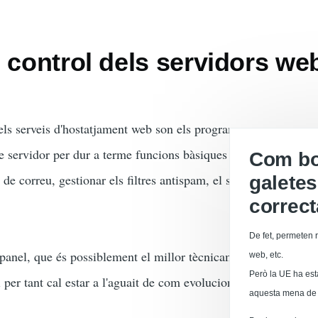
 control dels servidors we
dels serveis d'hostatjament web son els programes que ens per
re servidor per dur a terme funcions bàsiques com crear compt
Com boi
s de correu, gestionar els filtres antispam, el servidor FTP, inta
galetes
correc
De fet, permeten r
panel, que és possiblement el millor tècnicament i també el m
web, etc.
Però la UE ha est
i per tant cal estar a l'aguait de com evolucionen les alternative
aquesta mena de 