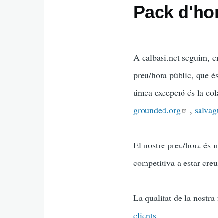
Pack d'ho
A calbasi.net seguim, en
preu/hora públic, que és
única excepció és la co
grounded.org
,
salvag
El nostre preu/hora és 
competitiva a estar creu
La qualitat de la nostra
clients
.