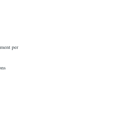
ament per
ons