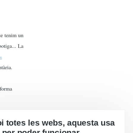
que tenim un
otiga... La
-
ntària.
 forma
era de
 totes les webs, aquesta usa
 per poder funcionar