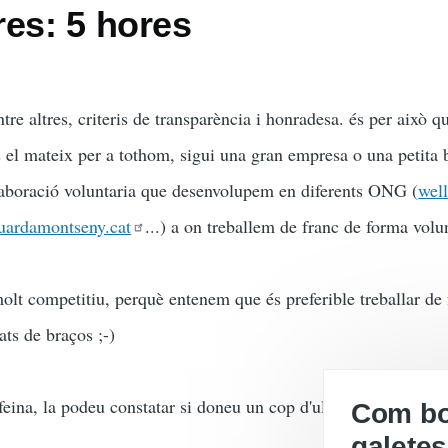
res: 5 hores
tre altres, criteris de transparència i honradesa. és per això 
 el mateix per a tothom, sigui una gran empresa o una petita b
laboració voluntaria que desenvolupem en diferents ONG (
well
uardamontseny.cat
...) a on treballem de franc de forma volu
molt competitiu, perquè entenem que és preferible treballar de
ats de braços ;-)
 feina, la podeu constatar si doneu un cop d'ull a
la nostra cart
Com boi
galetes