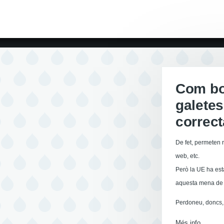
Com boi
galetes
correc
De fet, permeten r
web, etc.
Però la UE ha est
aquesta mena de 
Perdoneu, doncs, 
Més info