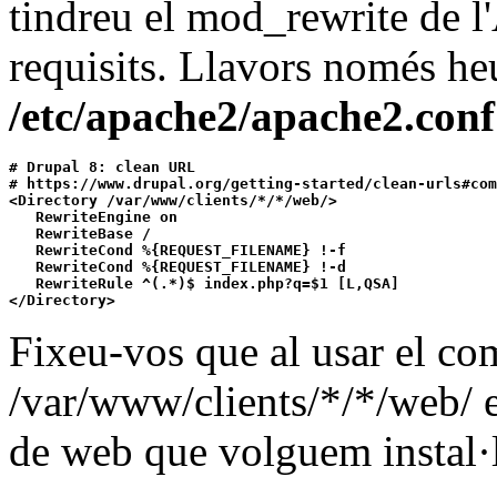
tindreu el mod_rewrite de l
requisits. Llavors només heu 
/etc/apache2/apache2.conf
# Drupal 8: clean URL

# https://www.drupal.org/getting-started/clean-urls#com
<Directory /var/www/clients/*/*/web/>

   RewriteEngine on

   RewriteBase /

   RewriteCond %{REQUEST_FILENAME} !-f

   RewriteCond %{REQUEST_FILENAME} !-d

   RewriteRule ^(.*)$ index.php?q=$1 [L,QSA]

Fixeu-vos que al usar el com
/var/www/clients/*/*/web/ en
de web que volguem instal·l