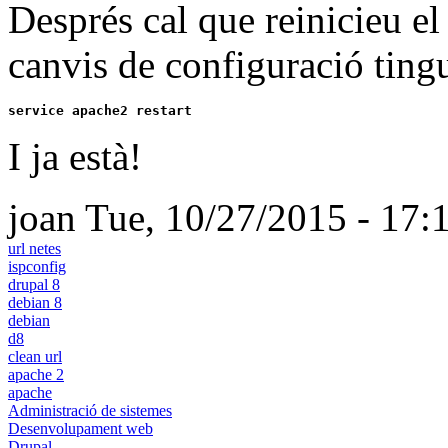
Després cal que reinicieu el
canvis de configuració tingu
service apache2 restart
I ja està!
joan
Tue, 10/27/2015 - 17:
url netes
ispconfig
drupal 8
debian 8
debian
d8
clean url
apache 2
apache
Administració de sistemes
Desenvolupament web
Drupal