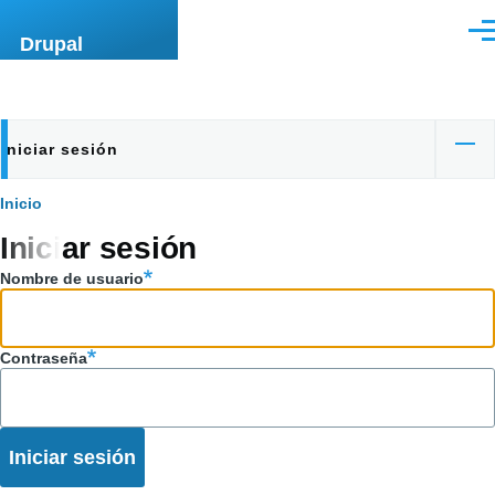
Pasar al contenido principal
Men
Drupal
Iniciar sesión
Solapas
principales
Ruta
Inicio
Iniciar sesión
de
Nombre de usuario
navegación
Contraseña