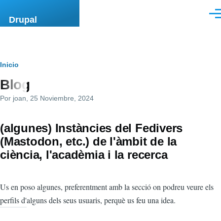
Pasar al contenido principal
Men
Drupal
Ruta
Inicio
Blog
de
Por
joan
, 25 Noviembre, 2024
navegación
(algunes) Instàncies del Fedivers
(Mastodon, etc.) de l'àmbit de la
ciència, l'acadèmia i la recerca
Us en poso algunes, preferentment amb la secció on podreu veure els
perfils d'alguns dels seus usuaris, perquè us feu una idea.