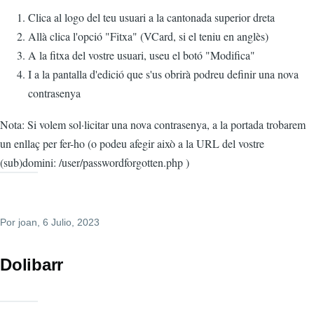
Clica al logo del teu usuari a la cantonada superior dreta
Allà clica l'opció "Fitxa" (VCard, si el teniu en anglès)
A la fitxa del vostre usuari, useu el botó "Modifica"
I a la pantalla d'edició que s'us obrirà podreu definir una nova
contrasenya
Nota: Si volem sol·licitar una nova contrasenya, a la portada trobarem
un enllaç per fer-ho (o podeu afegir això a la URL del vostre
(sub)domini: /user/passwordforgotten.php )
Por
joan
, 6 Julio, 2023
Dolibarr