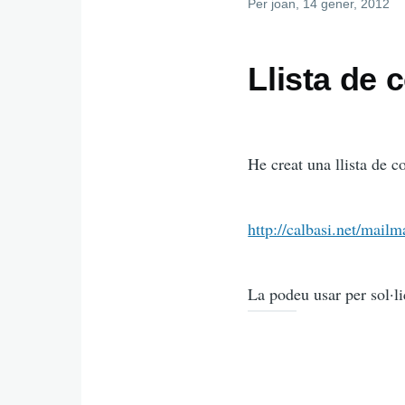
Per
joan
, 14 gener, 2012
Llista de 
He creat una llista de c
http://calbasi.net/mailm
La podeu usar per sol·li