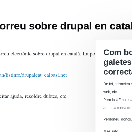
correu sobre drupal en cata
Com boi
orreu electrònic sobre drupal en català. La podeu trobar aquí:
galetes
correc
an/listinfo/drupalcat_calbasi.net
De fet, permeten r
web, etc.
citar ajuda, resoldre dubtes, etc.
Però la UE ha est
aquesta mena de 
Perdoneu, doncs, 
Més info