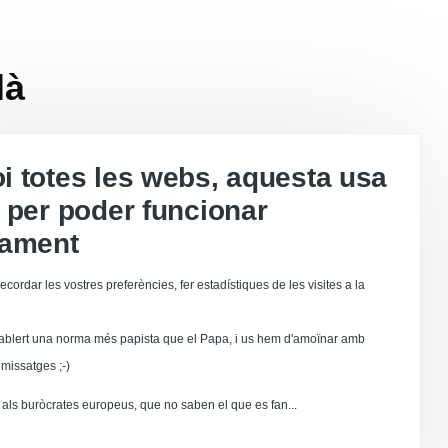
là
 totes les webs, aquesta usa
 per poder funcionar
tament
ecordar les vostres preferències, fer estadístiques de les visites a la
ablert una norma més papista que el Papa, i us hem d'amoïnar amb
missatges ;-)
als buròcrates europeus, que no saben el que es fan...