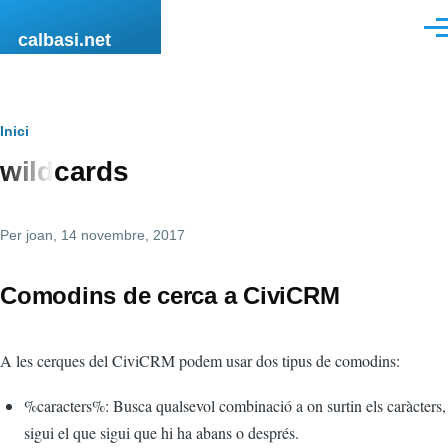
Vés al contingut
Men
calbasi.net
Fil
Inici
wildcards
d'ariadna
Per
joan
, 14 novembre, 2017
Comodins de cerca a CiviCRM
A les cerques del CiviCRM podem usar dos tipus de comodins:
%caracters%: Busca qualsevol combinació a on surtin els caràcters,
sigui el que sigui que hi ha abans o després.