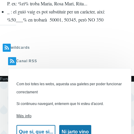
P. ex: %ri% troba Maria, Rosa Mari, Rita...
_ : el guió vaig es pot substituir per un caràcter, així:
%50___% en trobarà 50001, 50345, però NO 350
wildcards
Canal RSS
Funciona amb
Com boi totes les webs, aquesta usa galetes per poder funcionar
correctament
Si continueu navegant, entenem que hi esteu d'acord.
Més info
Que si, que si...
Ni jarto vino