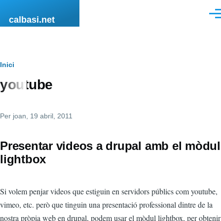
Vés al contingut
Men
calbasi.net
Fil
Inici
youtube
d'ariadna
Per
joan
, 19 abril, 2011
Presentar videos a drupal amb el mòdul
lightbox
Si volem penjar videos que estiguin en servidors públics com youtube,
vimeo, etc. però que tinguin una presentació professional dintre de la
nostra pròpia web en drupal, podem usar el mòdul lightbox, per obtenir