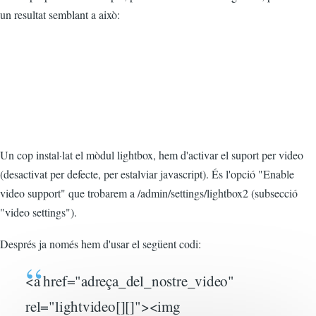
un resultat semblant a això:
Un cop instal·lat el mòdul lightbox, hem d'activar el suport per video
(desactivat per defecte, per estalviar javascript). És l'opció "Enable
video support" que trobarem a /admin/settings/lightbox2 (subsecció
"video settings").
Després ja només hem d'usar el següent codi:
<a href="adreça_del_nostre_video"
rel="lightvideo[][]"><img