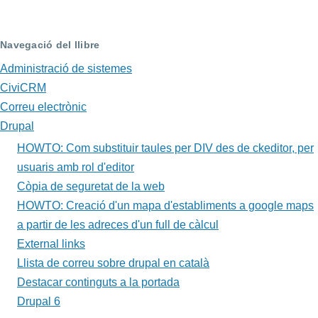
Presentar
videos
Navegació del llibre
a
Administració de sistemes
drupal
CiviCRM
amb
Correu electrònic
el
Drupal
HOWTO: Com substituir taules per DIV des de ckeditor, per
mòdul
usuaris amb rol d'editor
lightbox
Còpia de seguretat de la web
HOWTO: Creació d'un mapa d'establiments a google maps
a partir de les adreces d'un full de càlcul
External links
Llista de correu sobre drupal en català
Destacar continguts a la portada
Drupal 6