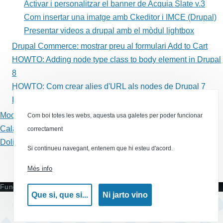
Activar i personalitzar el banner de Acquia Slate v.3
Com insertar una imatge amb Ckeditor i IMCE (Drupal)
Presentar videos a drupal amb el mòdul lightbox
Drupal Commerce: mostrar preu al formulari Add to Cart
HOWTO: Adding node type class to body element in Drupal
8
HOWTO: Com crear alies d'URL als nodes de Drupal 7
HOWTO: jump menus in Drupal 8
Moodle
Com boi totes les webs, aquesta usa galetes per poder funcionar
Calaix de sastre
correctament
Dolibarr
Si continueu navegant, entenem que hi esteu d'acord.
Canal RSS
Més info
Funciona amb
Que si, que si...
Ni jarto vino