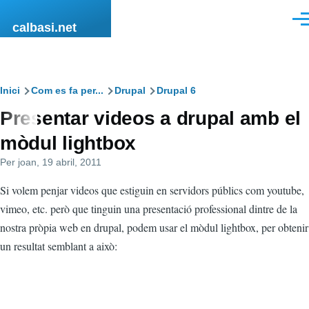
Vés al contingut
Men
calbasi.net
Fil
Inici
Com es fa per...
Drupal
Drupal 6
Presentar videos a drupal amb el
d'ariadna
mòdul lightbox
Per
joan
, 19 abril, 2011
Si volem penjar videos que estiguin en servidors públics com youtube,
vimeo, etc. però que tinguin una presentació professional dintre de la
nostra pròpia web en drupal, podem usar el mòdul lightbox, per obtenir
un resultat semblant a això: