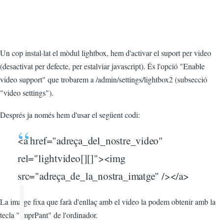
Un cop instal·lat el mòdul lightbox, hem d'activar el suport per video
(desactivat per defecte, per estalviar javascript). És l'opció "Enable
video support" que trobarem a /admin/settings/lightbox2 (subsecció
"video settings").
Després ja només hem d'usar el següent codi:
<a href="adreça_del_nostre_video"
rel="lightvideo[][]"><img
src="adreça_de_la_nostra_imatge" /></a>
La imatge fixa que farà d'enllaç amb el video la podem obtenir amb la
tecla "ImprPant" de l'ordinador.