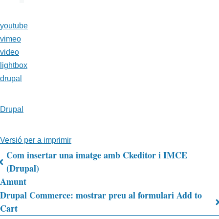
youtube
vimeo
video
lightbox
drupal
Drupal
Versió per a imprimir
Com insertar una imatge amb Ckeditor i IMCE
Enllaços
(Drupal)
Amunt
relacionats
Drupal Commerce: mostrar preu al formulari Add to
de
Cart