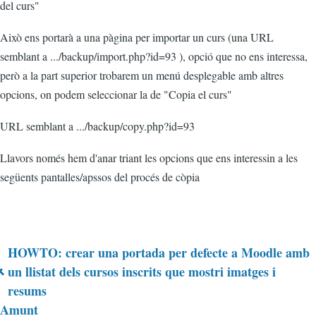
del curs"
Això ens portarà a una pàgina per importar un curs (una URL
semblant a .../backup/import.php?id=93 ), opció que no ens interessa,
però a la part superior trobarem un menú desplegable amb altres
opcions, on podem seleccionar la de "Copia el curs"
URL semblant a .../backup/copy.php?id=93
Llavors només hem d'anar triant les opcions que ens interessin a les
següents pantalles/apssos del procés de còpia
HOWTO: crear una portada per defecte a Moodle amb
Enllaços
un llistat dels cursos inscrits que mostri imatges i
resums
relacionats
Amunt