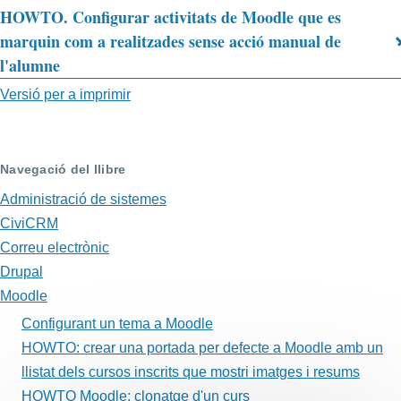
de
HOWTO. Configurar activitats de Moodle que es
HOWTO
marquin com a realitzades sense acció manual de
l'alumne
Moodle:
Versió per a imprimir
clonatge
d'un
curs
Navegació del llibre
Administració de sistemes
CiviCRM
Correu electrònic
Drupal
Moodle
Configurant un tema a Moodle
HOWTO: crear una portada per defecte a Moodle amb un
llistat dels cursos inscrits que mostri imatges i resums
HOWTO Moodle: clonatge d'un curs