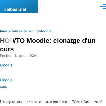
Vés al contingut
Men
calbasi.net
Fil
Inici
Com es fa per...
Moodle
HOWTO Moodle: clonatge d'un
d'ariadna
curs
Per
joan
, 11 gener, 2024
Moodle
Moodle
curs
Un cop al curs que volem clonar, usem el menú "Mes > Reutilització