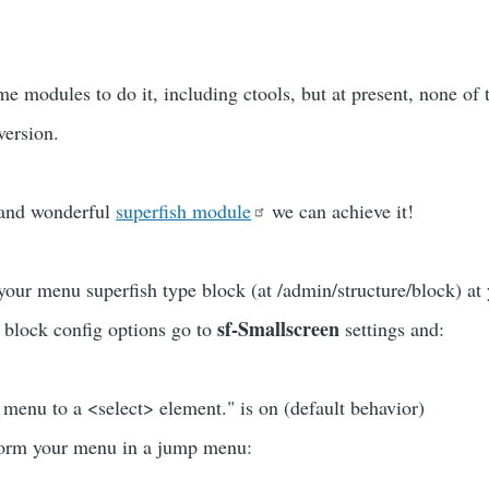
me modules to do it, including ctools, but at present, none of
version.
 and wonderful
superfish module
we can achieve it!
e your menu superfish type block (at /admin/structure/block) at
sf-Smallscreen
t block config options go to
settings and:
 menu to a <select> element." is on (default behavior)
orm your menu in a jump menu: