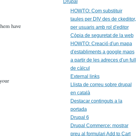
Drupal
HOWTO: Com substituir
taules per DIV des de ckeditor,
 them have
per usuaris amb rol d'editor
Còpia de seguretat de la web
HOWTO: Creació d'un mapa
d'establiments a google maps
a partir de les adreces d'un full
de càlcul
External links
 your
Llista de correu sobre drupal
en català
Destacar continguts a la
portada
Drupal 6
Drupal Commerce: mostrar
preu al formulari Add to Cart