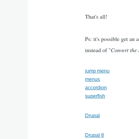
That's all!
Ps: it's possible get an
instead of "
Convert the
jump menu
menus
accordion
superfish
Drupal
Drupal 8