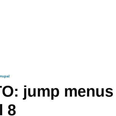
rupal
: jump menus 
l 8