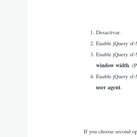
Desactivar.
Enable jQuery sf-
Enable jQuery sf-
window width
. (
Enable jQuery sf-
user agent
.
If you choose second op