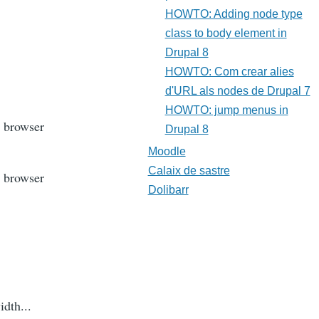
HOWTO: Adding node type
class to body element in
Drupal 8
HOWTO: Com crear alies
d'URL als nodes de Drupal 7
HOWTO: jump menus in
b browser
Drupal 8
Moodle
Calaix de sastre
b browser
Dolibarr
dth...