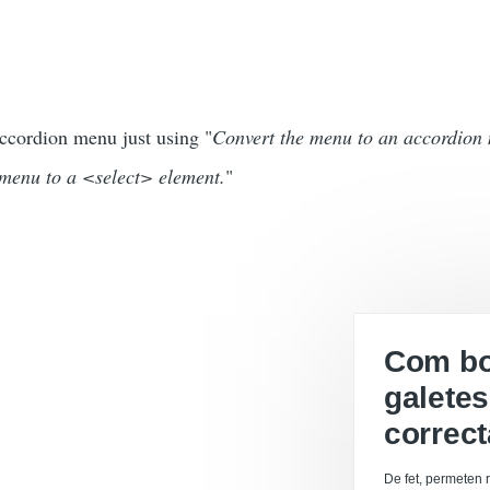
 accordion menu just using "
Convert the menu to an accordion
 menu to a <select> element.
"
Com boi
galetes
correc
De fet, permeten r