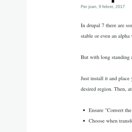
Per
joan
, 9 febrer, 2017
In drupal 7 there are so
stable or even an alpha 
But with long standing
Just install it and plac
desired region. Then, a
Ensure "Convert the
Choose when transf