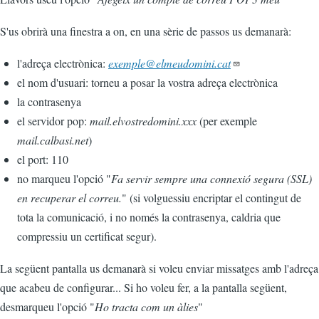
S'us obrirà una finestra a on, en una sèrie de passos us demanarà:
l'adreça electrònica:
exemple@elmeudomini.cat
el nom d'usuari: torneu a posar la vostra adreça electrònica
la contrasenya
el servidor pop:
mail.elvostredomini.xxx
(per exemple
mail.calbasi.net
)
el port: 110
no marqueu l'opció "
Fa servir sempre una connexió segura (SSL)
en recuperar el correu.
" (si volguessiu encriptar el contingut de
tota la comunicació, i no només la contrasenya, caldria que
compressiu un certificat segur).
La següent pantalla us demanarà si voleu enviar missatges amb l'adreça
que acabeu de configurar... Si ho voleu fer, a la pantalla següent,
desmarqueu l'opció "
Ho tracta com un àlies
"