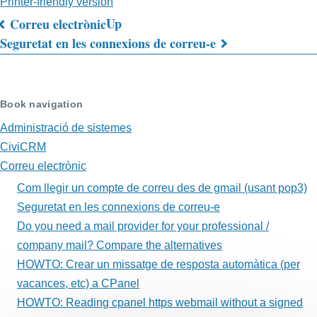
Printer-friendly version
Up
Correu electrònic
Book
Seguretat en les connexions de correu-e
traversal
links
Book navigation
for
Administració de sistemes
Com
CiviCRM
llegir
Correu electrònic
Com llegir un compte de correu des de gmail (usant pop3)
un
Seguretat en les connexions de correu-e
compte
Do you need a mail provider for your professional /
de
company mail? Compare the alternatives
HOWTO: Crear un missatge de resposta automàtica (per
correu
vacances, etc) a CPanel
des
HOWTO: Reading cpanel https webmail without a signed