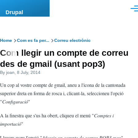
Skip to main content
Men
Drupal
Breadcrumb
Home
Com es fa per...
Correu electrònic
Com llegir un compte de correu
des de gmail (usant pop3)
By
joan
, 8 July, 2014
Un cop al vostre compte de gmail, aneu a l'icona de la cantonada
superior dreta en forma de rosca i, clicant-la, seleccioneu l'opció
"
Configuració
"
A la finestra que s'us ha obert, cliqueu el menú "
Comptes i
importació
"
Llavors useu l'opció "
Afegeix un compte de correu POP3 meu
"