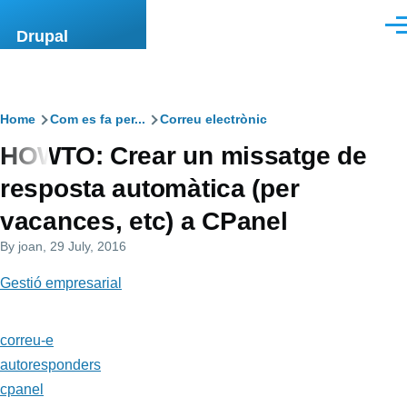
Skip to main content
Men
Drupal
Breadcrumb
Home
Com es fa per...
Correu electrònic
HOWTO: Crear un missatge de
resposta automàtica (per
vacances, etc) a CPanel
By
joan
, 29 July, 2016
Gestió empresarial
correu-e
autoresponders
cpanel