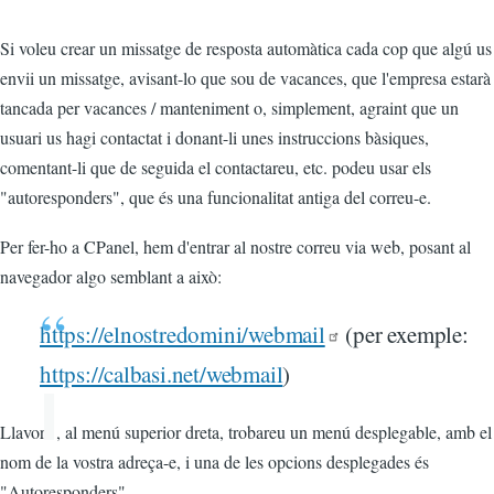
Si voleu crear un missatge de resposta automàtica cada cop que algú us
envii un missatge, avisant-lo que sou de vacances, que l'empresa estarà
tancada per vacances / manteniment o, simplement, agraint que un
usuari us hagi contactat i donant-li unes instruccions bàsiques,
comentant-li que de seguida el contactareu, etc. podeu usar els
"autoresponders", que és una funcionalitat antiga del correu-e.
Per fer-ho a CPanel, hem d'entrar al nostre correu via web, posant al
navegador algo semblant a això:
https://elnostredomini/webmail
(per exemple:
https://calbasi.net/webmail
)
Llavors , al menú superior dreta, trobareu un menú desplegable, amb el
nom de la vostra adreça-e, i una de les opcions desplegades és
"Autoresponders".