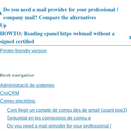
Do you need a mail provider for your professional /
Book
company mail? Compare the alternatives
Up
traversal
HOWTO: Reading cpanel https webmail without a
links
signed certified
for
Printer-friendly version
HOWTO:
Crear
Book navigation
un
Administració de sistemes
missatge
CiviCRM
de
Correu electrònic
resposta
Com llegir un compte de correu des de gmail (usant pop3)
Seguretat en les connexions de correu-e
automàtica
Do you need a mail provider for your professional /