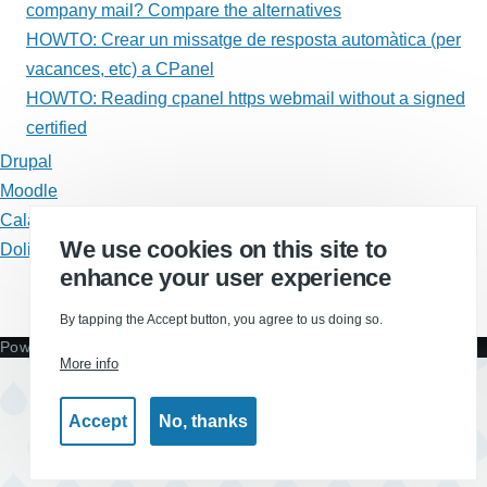
(per
company mail? Compare the alternatives
vacances,
HOWTO: Crear un missatge de resposta automàtica (per
vacances, etc) a CPanel
etc)
HOWTO: Reading cpanel https webmail without a signed
a
certified
CPanel
Drupal
Moodle
Calaix de sastre
We use cookies on this site to
Dolibarr
enhance your user experience
RSS feed
By tapping the Accept button, you agree to us doing so.
Powered by
Drupal
More info
Accept
No, thanks