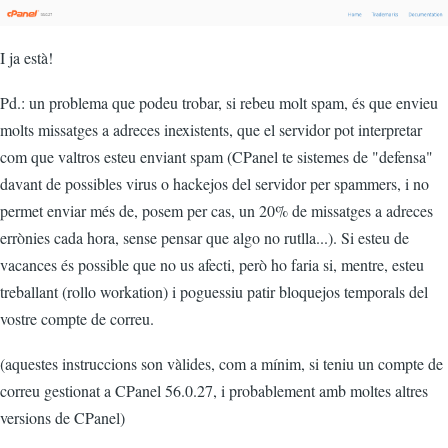
I ja està!
Pd.: un problema que podeu trobar, si rebeu molt spam, és que envieu
molts missatges a adreces inexistents, que el servidor pot interpretar
com que valtros esteu enviant spam (CPanel te sistemes de "defensa"
davant de possibles virus o hackejos del servidor per spammers, i no
permet enviar més de, posem per cas, un 20% de missatges a adreces
errònies cada hora, sense pensar que algo no rutlla...). Si esteu de
vacances és possible que no us afecti, però ho faria si, mentre, esteu
treballant (rollo workation) i poguessiu patir bloquejos temporals del
vostre compte de correu.
(aquestes instruccions son vàlides, com a mínim, si teniu un compte de
correu gestionat a CPanel 56.0.27, i probablement amb moltes altres
versions de CPanel)