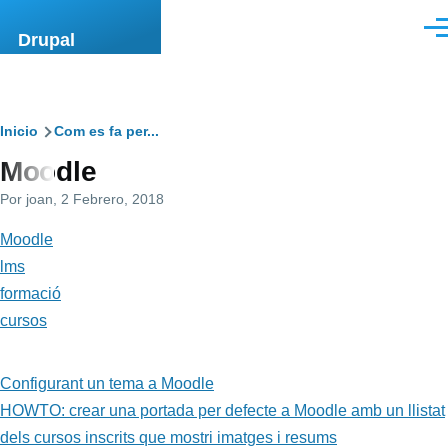
Pasar al contenido principal
Men
Drupal
Ruta
Inicio
Com es fa per...
Moodle
de
Por
joan
, 2 Febrero, 2018
navegación
Moodle
lms
formació
cursos
Configurant un tema a Moodle
HOWTO: crear una portada per defecte a Moodle amb un llistat
dels cursos inscrits que mostri imatges i resums