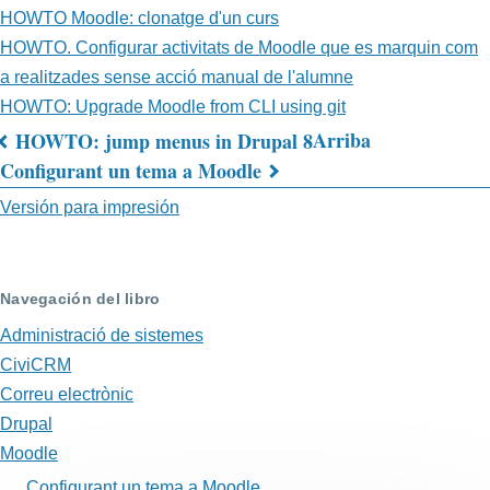
HOWTO Moodle: clonatge d'un curs
HOWTO. Configurar activitats de Moodle que es marquin com
a realitzades sense acció manual de l'alumne
HOWTO: Upgrade Moodle from CLI using git
Arriba
HOWTO: jump menus in Drupal 8
Enlaces
Configurant un tema a Moodle
transversales
Versión para impresión
de
Book
Navegación del libro
para
Administració de sistemes
Moodle
CiviCRM
Correu electrònic
Drupal
Moodle
Configurant un tema a Moodle