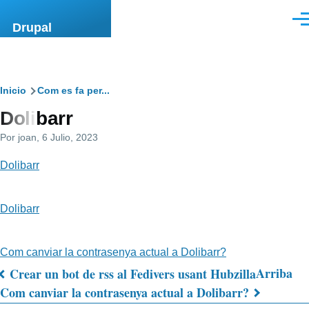
Pasar al contenido principal
Men
Drupal
Ruta
Inicio
Com es fa per...
Dolibarr
de
Por
joan
, 6 Julio, 2023
navegación
Dolibarr
Dolibarr
Com canviar la contrasenya actual a Dolibarr?
Arriba
Crear un bot de rss al Fedivers usant Hubzilla
Enlaces
Com canviar la contrasenya actual a Dolibarr?