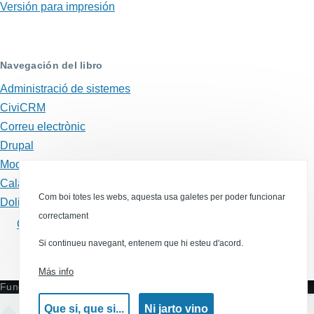
transversales
Versión para impresión
de
Book
Navegación del libro
para
Administració de sistemes
Dolibarr
CiviCRM
Correu electrònic
Drupal
Moodle
Calaix de sastre
Com boi totes les webs, aquesta usa galetes per poder funcionar
Dolibarr
correctament
Com canviar la contrasenya actual a Dolibarr?
Si continueu navegant, entenem que hi esteu d'acord.
Canal RSS
Más info
Funciona con
Drupal
Que si, que si...
Ni jarto vino