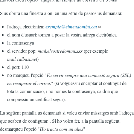
S'us obrirà una finestra a on, en una sèrie de passos us demanarà:
l'adreça electrònica:
exemple@elmeudomini.cat
el nom d'usuari: torneu a posar la vostra adreça electrònica
la contrasenya
el servidor pop:
mail.elvostredomini.xxx
(per exemple
mail.calbasi.net
)
el port: 110
no marqueu l'opció "
Fa servir sempre una connexió segura (SSL)
en recuperar el correu.
" (si volguessiu encriptar el contingut de
tota la comunicació, i no només la contrasenya, caldria que
compressiu un certificat segur).
La següent pantalla us demanarà si voleu enviar missatges amb l'adreça
que acabeu de configurar... Si ho voleu fer, a la pantalla següent,
desmarqueu l'opció "
Ho tracta com un àlies
"