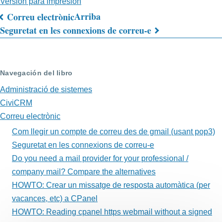
Versión para impresión
Arriba
Correu electrònic
Enlaces
Seguretat en les connexions de correu-e
transversales
de
Navegación del libro
Book
Administració de sistemes
para
CiviCRM
Com
Correu electrònic
Com llegir un compte de correu des de gmail (usant pop3)
llegir
Seguretat en les connexions de correu-e
un
Do you need a mail provider for your professional /
compte
company mail? Compare the alternatives
HOWTO: Crear un missatge de resposta automàtica (per
de
vacances, etc) a CPanel
correu
HOWTO: Reading cpanel https webmail without a signed