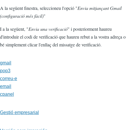
A la següent finestra, seleccioneu l'opció "
Envia mitjançant Gmail
(configuració més fàcil)
"
I a la següent, "
Envia una verificació
" i posteriorment haureu
d'introduir el codi de verificació que haureu rebut a la vostra adreça o
bé simplement clicar l'enllaç del missatge de verificació.
gmail
pop3
correu-e
email
cpanel
Gestió empresarial