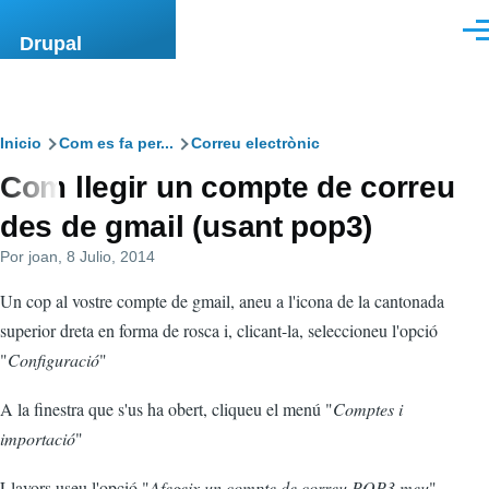
Pasar al contenido principal
Men
Drupal
Ruta
Inicio
Com es fa per...
Correu electrònic
Com llegir un compte de correu
de
des de gmail (usant pop3)
navegación
Por
joan
, 8 Julio, 2014
Un cop al vostre compte de gmail, aneu a l'icona de la cantonada
superior dreta en forma de rosca i, clicant-la, seleccioneu l'opció
"
Configuració
"
A la finestra que s'us ha obert, cliqueu el menú "
Comptes i
importació
"
Llavors useu l'opció "
Afegeix un compte de correu POP3 meu
"