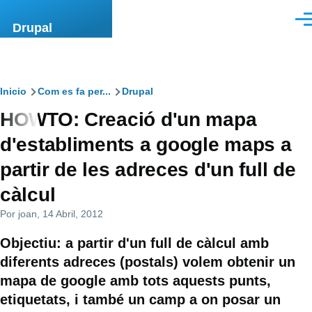
Pasar al contenido principal
Men
Drupal
Ruta
Inicio
Com es fa per...
Drupal
HOWTO: Creació d'un mapa
de
d'establiments a google maps a
navegación
partir de les adreces d'un full de
càlcul
Por
joan
, 14 Abril, 2012
Objectiu: a partir d'un full de càlcul amb
diferents adreces (postals) volem obtenir un
mapa de google amb tots aquests punts,
etiquetats, i també un camp a on posar un