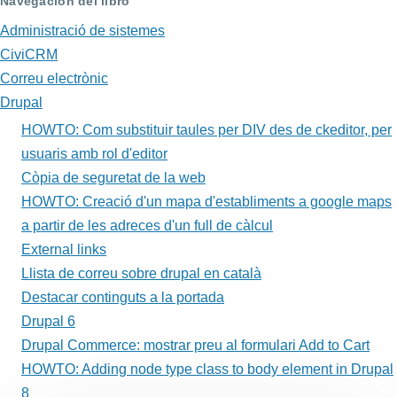
Navegación del libro
de
Administració de sistemes
Book
CiviCRM
para
Correu electrònic
HOWTO:
Drupal
HOWTO: Com substituir taules per DIV des de ckeditor, per
Creació
usuaris amb rol d'editor
d'un
Còpia de seguretat de la web
mapa
HOWTO: Creació d'un mapa d'establiments a google maps
a partir de les adreces d'un full de càlcul
d'establiments
External links
a
Llista de correu sobre drupal en català
google
Destacar continguts a la portada
Drupal 6
maps
Drupal Commerce: mostrar preu al formulari Add to Cart
a
HOWTO: Adding node type class to body element in Drupal
partir
8