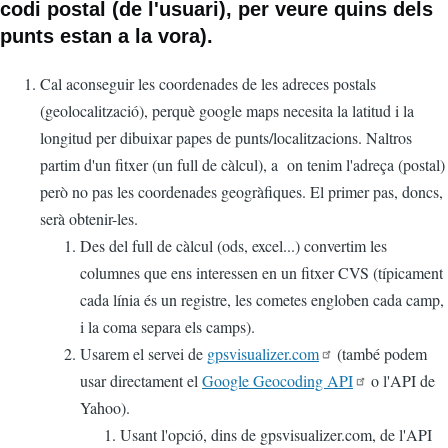
codi postal (de l'usuari), per veure quins dels
punts estan a la vora).
Cal aconseguir les coordenades de les adreces postals
(geolocalització), perquè google maps necesita la latitud i la
longitud per dibuixar papes de punts/localitzacions. Naltros
partim d'un fitxer (un full de càlcul), a on tenim l'adreça (postal)
però no pas les coordenades geogràfiques. El primer pas, doncs,
serà obtenir-les.
Des del full de càlcul (ods, excel...) convertim les
columnes que ens interessen en un fitxer CVS (típicament
cada línia és un registre, les cometes engloben cada camp,
i la coma separa els camps).
Usarem el servei de
gpsvisualizer.com
(també podem
usar directament el
Google Geocoding API
o l'API de
Yahoo).
Usant l'opció, dins de gpsvisualizer.com, de l'API