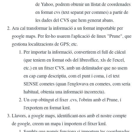
de Yahoo, podrem obtenir un llistat de coordenades
en format cvs (text separat per commes) a partir de
les dades del CVS que hem generat abans.
Ara cal transformar la informació a un format importable per
google maps. Per fer-ho usarem l'aplicació de linux "Prune", que
gestiona localitzacions de GPS; etc.
Per importar la informació, convertirem el full de càlcul
(que teniem en format ods del libreoffice, xls de l'excel,
etc.) en un fitxer CVS, amb un delimitador que no usem
en cap camp descriptiu, com el punt i coma, i el text
SENSE cometes (quan l'englovava en cometes, com seria
habitual, obtenia una informació incorrecta).
Un cop obtingut el fixer .cvs, l'obrim amb el Prune, i
l'exportem en format kml.
Llavors, a google maps, identificant-nos amb el nostre compte
de google, creem un mapa i importem el fitxer kml.
Sembla que només funciona si importem les coordenades