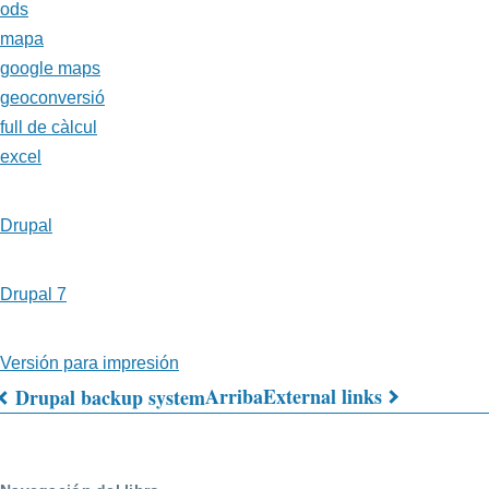
ods
mapa
google maps
geoconversió
full de càlcul
excel
Drupal
Drupal 7
Versión para impresión
Arriba
External links
Drupal backup system
Enlaces
transversales