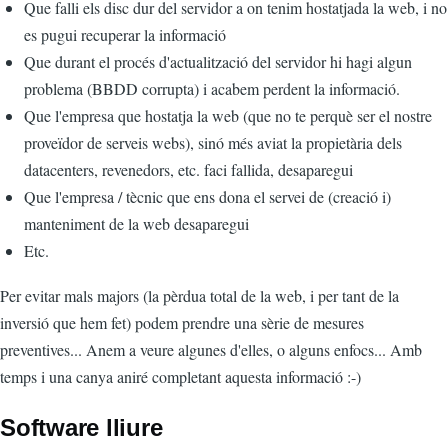
Que falli els disc dur del servidor a on tenim hostatjada la web, i no
es pugui recuperar la informació
Que durant el procés d'actualització del servidor hi hagi algun
problema (BBDD corrupta) i acabem perdent la informació.
Que l'empresa que hostatja la web (que no te perquè ser el nostre
proveïdor de serveis webs), sinó més aviat la propietària dels
datacenters, revenedors, etc. faci fallida, desaparegui
Que l'empresa / tècnic que ens dona el servei de (creació i)
manteniment de la web desaparegui
Etc.
Per evitar mals majors (la pèrdua total de la web, i per tant de la
inversió que hem fet) podem prendre una sèrie de mesures
preventives... Anem a veure algunes d'elles, o alguns enfocs... Amb
temps i una canya aniré completant aquesta informació :-)
Software lliure