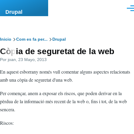
Pasar al contenido principal
Men
Drupal
Ruta
Inicio
Com es fa per...
Drupal
Còpia de seguretat de la web
de
Por
joan
, 23 Mayo, 2013
navegación
En aquest esborrany només vull comentar alguns aspectes relacionats
amb una còpia de seguretat d'una web.
Per començar, anem a exposar els riscos, que poden derivar en la
pèrdua de la informació més recent de la web o, fins i tot, de la web
sencera.
Riscos: