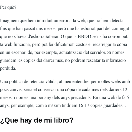
Per què?
Imaginem que hem introduit un error a la web, que no hem detectat
fins que han passat uns mesos, però que ha esborrat part del contingut
que no s'havia d'esborrar/alterar. O que la BBDD se'ns ha corromput:
la web funciona, però pot fer difícil/molt costós el recarregar la còpia
en un escenari de, per exemple, actualització del servidor. Si només
guardem les còpies del darrer més, no podrem rescatar la informació
perduda.
Una política de retenció vàlida, al meu entendre, per moltes webs amb
pocs canvis, seria el conservar una còpia de cada més dels darrers 12
mesos, i només una per any dels anys precedents. En una web de fa 5
anys, per exemple, com a màxim tindriem 16-17 còpies guardades...
¿Que hay de mi libro?