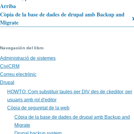
Arriba
transversales
Còpia de la base de dades de drupal amb Backup and
de
Migrate
Book
para
Navegación del libro
Còpia
Administració de sistemes
de
CiviCRM
seguretat
Correu electrònic
de
Drupal
HOWTO: Com substituir taules per DIV des de ckeditor, per
la
usuaris amb rol d'editor
web
Còpia de seguretat de la web
Còpia de la base de dades de drupal amb Backup and
Migrate
Drupal backup system