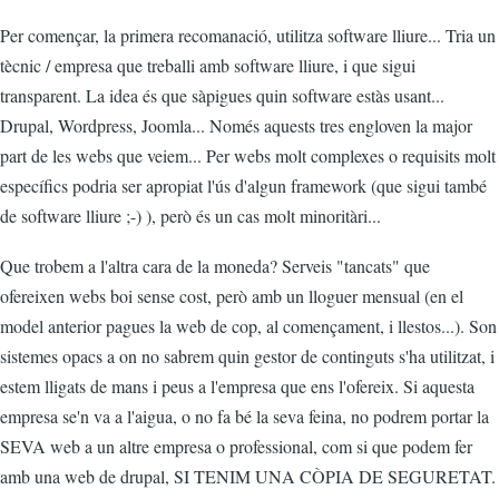
Per començar, la primera recomanació, utilitza software lliure... Tria un
tècnic / empresa que treballi amb software lliure, i que sigui
transparent. La idea és que sàpigues quin software estàs usant...
Drupal, Wordpress, Joomla... Només aquests tres engloven la major
part de les webs que veiem... Per webs molt complexes o requisits molt
específics podria ser apropiat l'ús d'algun framework (que sigui també
de software lliure ;-) ), però és un cas molt minoritàri...
Que trobem a l'altra cara de la moneda? Serveis "tancats" que
ofereixen webs boi sense cost, però amb un lloguer mensual (en el
model anterior pagues la web de cop, al començament, i llestos...). Son
sistemes opacs a on no sabrem quin gestor de continguts s'ha utilitzat, i
estem lligats de mans i peus a l'empresa que ens l'ofereix. Si aquesta
empresa se'n va a l'aigua, o no fa bé la seva feina, no podrem portar la
SEVA web a un altre empresa o professional, com si que podem fer
amb una web de drupal, SI TENIM UNA CÒPIA DE SEGURETAT.