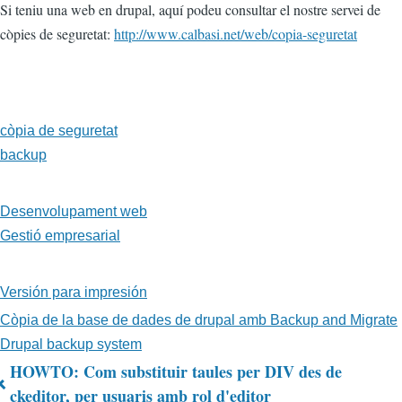
Si teniu una web en drupal, aquí podeu consultar el nostre servei de
còpies de seguretat:
http://www.calbasi.net/web/copia-seguretat
còpia de seguretat
backup
Desenvolupament web
Gestió empresarial
Versión para impresión
Còpia de la base de dades de drupal amb Backup and Migrate
Drupal backup system
HOWTO: Com substituir taules per DIV des de
Enlaces
ckeditor, per usuaris amb rol d'editor